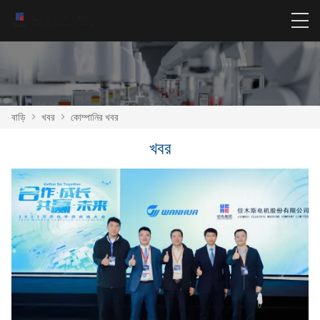
বাড়ি
>
খবর
>
কোম্পানির খবর
খবর