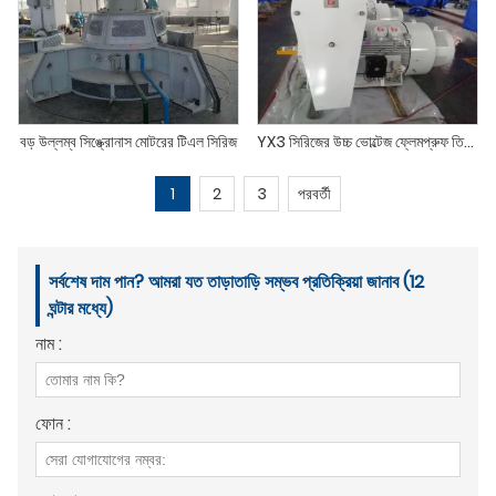
বড় উল্লম্ব সিঙ্ক্রোনাস মোটরের টিএল সিরিজ
YX3 সিরিজের উচ্চ ভোল্টেজ ফ্লেমপ্রুফ তিন-ফেজ অ্যাসিঙ্ক্রোনাস মোটর (H355-H630)
1
2
3
পরবর্তী
সর্বশেষ দাম পান? আমরা যত তাড়াতাড়ি সম্ভব প্রতিক্রিয়া জানাব (12
ঘন্টার মধ্যে)
নাম :
ফোন :